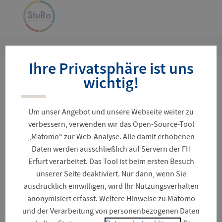
Navigation
Zur
überspringen
Startseite
Sie
Ihre Privatsphäre ist uns
sind
hier:
wichtig!
Projektstudio:
Umnutzung der
Um unser Angebot und unsere Webseite weiter zu
Schottenkirche
verbessern, verwenden wir das Open-Source-Tool
„Matomo“ zur Web-Analyse. Alle damit erhobenen
Daten werden ausschließlich auf Servern der FH
Erfurt verarbeitet. Das Tool ist beim ersten Besuch
Insgesamt sind vielschichtige, überraschende und
unserer Seite deaktiviert. Nur dann, wenn Sie
sorgfältig ausgearbeitet Entwürfe entstanden. Daran
ausdrücklich einwilligen, wird Ihr Nutzungsverhalten
haben 18 Studierende des Masterstudiengangs
anonymisiert erfasst. Weitere Hinweise zu Matomo
Architektur und fünf Studierende des Master-
und der Verarbeitung von personenbezogenen Daten
Studiengangs Bauingenieurwesen in Teams