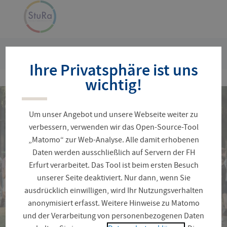
Navigation
Zur
›
überspringen
Startseite
Sie
Aktuelles
Studi- Veranstaltungen
Ihre Privatsphäre ist uns
sind
hier:
wichtig!
Um unser Angebot und unsere Webseite weiter zu
verbessern, verwenden wir das Open-Source-Tool
„Matomo“ zur Web-Analyse. Alle damit erhobenen
Daten werden ausschließlich auf Servern der FH
Erfurt verarbeitet. Das Tool ist beim ersten Besuch
unserer Seite deaktiviert. Nur dann, wenn Sie
ausdrücklich einwilligen, wird Ihr Nutzungsverhalten
anonymisiert erfasst. Weitere Hinweise zu Matomo
und der Verarbeitung von personenbezogenen Daten