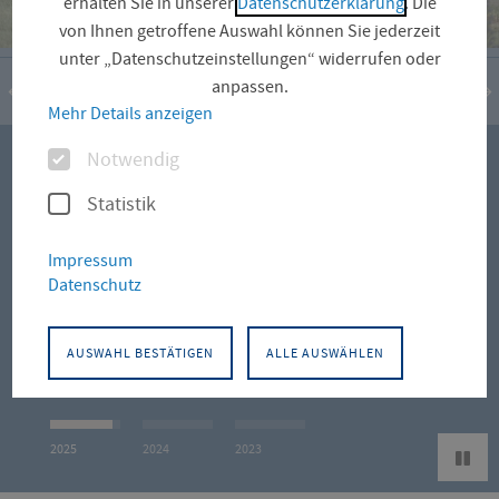
erhalten Sie in unserer
Datenschutzerklärung
. Die
von Ihnen getroffene Auswahl können Sie jederzeit
unter „Datenschutzeinstellungen“ widerrufen oder
anpassen.
Sommerfest 2025
Mehr Details anzeigen
Optionen
Notwendig
Ein Tag voller Begegnungen und studentischer
Statistik
Impulse.
Impressum
Datenschutz
RÜCKBLICK ANSEHEN
AUSWAHL BESTÄTIGEN
ALLE AUSWÄHLEN
2025
2024
2023