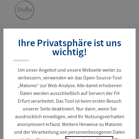
Navigation
Zur
überspringen
Startseite
Sie
Ihre Privatsphäre ist uns
sind
hier:
wichtig!
Sommerfest des StuRa
Um unser Angebot und unsere Webseite weiter zu
verbessern, verwenden wir das Open-Source-Tool
Save the date - Infos folgen!
„Matomo“ zur Web-Analyse. Alle damit erhobenen
Daten werden ausschließlich auf Servern der FH
Am 10. Juni 2026 veranstaltet der Studierendenrat
Erfurt verarbeitet. Das Tool ist beim ersten Besuch
sein jährliches Sommerfest auf dem Campus
unserer Seite deaktiviert. Nur dann, wenn Sie
Altonaer Straße.
ausdrücklich einwilligen, wird Ihr Nutzungsverhalten
Zwischen 16 und 22 Uhr stellen Fachschaftsräte,
anonymisiert erfasst. Weitere Hinweise zu Matomo
Hochschulgruppen und externe Partner ihre Arbeit
und der Verarbeitung von personenbezogenen Daten
vor und tragen zur Vernetzung innerhalb der