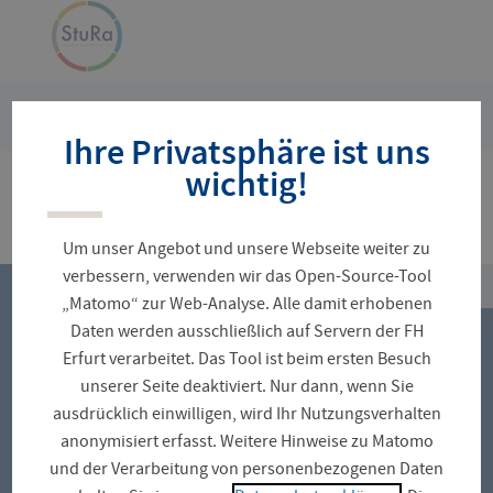
Navigation
Zur
überspringen
Startseite
Sie
Studentisches Engagement
Ihre Privatsphäre ist uns
sind
hier:
wichtig!
Um unser Angebot und unsere Webseite weiter zu
top
verbessern, verwenden wir das Open-Source-Tool
„Matomo“ zur Web-Analyse. Alle damit erhobenen
Daten werden ausschließlich auf Servern der FH
Erfurt verarbeitet. Das Tool ist beim ersten Besuch
STANDORTE
unserer Seite deaktiviert. Nur dann, wenn Sie
ausdrücklich einwilligen, wird Ihr Nutzungsverhalten
Campus Altonaer Straße
anonymisiert erfasst. Weitere Hinweise zu Matomo
und der Verarbeitung von personenbezogenen Daten
Campus Leipziger Straße