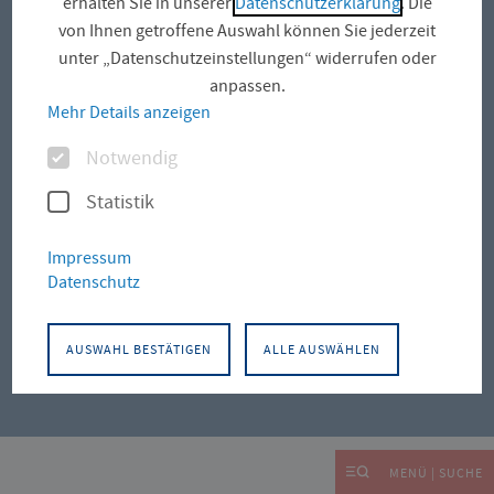
erhalten Sie in unserer
Datenschutzerklärung
. Die
von Ihnen getroffene Auswahl können Sie jederzeit
Campus Schlüterstraße
unter „Datenschutzeinstellungen“ widerrufen oder
anpassen.
Mehr Details anzeigen
Optionen
Notwendig
Facebook
Instagram
LinkedIn
Youtu
Statistik
App
App
Downloads
Downl
Impressum
Datenschutz
Impressum
Datenschutz
Barrierefreiheit
Presse
Thüringer Transparenzportal
AUSWAHL BESTÄTIGEN
ALLE AUSWÄHLEN
Datenschutz-Einstellungen
MENÜ | SUCHE