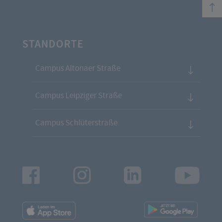
top
STANDORTE
Campus Altonaer Straße
Campus Leipziger Straße
Campus Schlüterstraße
Facebook
Instagram
LinkedIn
Youtu
App
App
Downloads
Downl