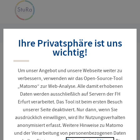
Navigation
Zur
›
überspringen
Startseite
Sie
Referate
Kultur
Ihre Privatsphäre ist uns
sind
hier:
wichtig!
Die Kulturmenschen
Um unser Angebot und unsere Webseite weiter zu
verbessern, verwenden wir das Open-Source-Tool
„Matomo“ zur Web-Analyse. Alle damit erhobenen
Das Referat Kultur unterstützt das kulturelle und
Daten werden ausschließlich auf Servern der FH
studentische Leben an der Fachhochschule Erfurt. In
Erfurt verarbeitet. Das Tool ist beim ersten Besuch
Kooperation mit engagierten Studierenden der FH,
unserer Seite deaktiviert. Nur dann, wenn Sie
weiteren Referaten, StuRäs anderer Hochschulen
ausdrücklich einwilligen, wird Ihr Nutzungsverhalten
sowie jungen Organisationen, haben wir die
anonymisiert erfasst. Weitere Hinweise zu Matomo
Möglichkeit das Campusleben vielfältig zu gestalten.
und der Verarbeitung von personenbezogenen Daten